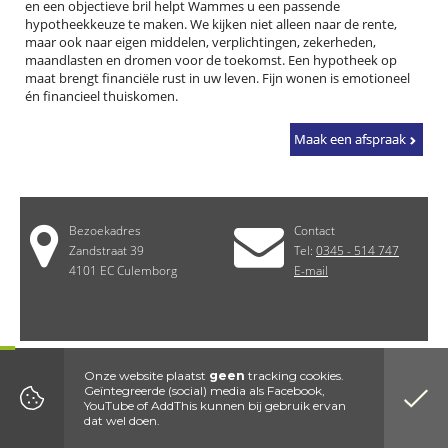
en een objectieve bril helpt Wammes u een passende
hypotheekkeuze te maken. We kijken niet alleen naar de rente,
maar ook naar eigen middelen, verplichtingen, zekerheden,
maandlasten en dromen voor de toekomst. Een hypotheek op
maat brengt financiële rust in uw leven. Fijn wonen is emotioneel
én financieel thuiskomen.
Bezoekadres
Contact
Zandstraat 39
Tel:
0345 - 514 747
4101 EC Culemborg
E-mail
Kvk nummer 11006144| WFT nummer 12013311|
Disclaimer
|
Privacy
Onze website plaatst
geen
tracking cookies.
Website by DenK Internet Solutions
Geïntegreerde (social) media als Facebook,
YouTube of AddThis kunnen bij gebruik ervan
dat wel doen.