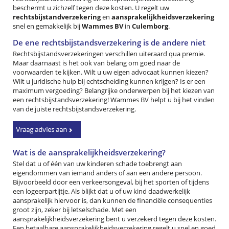
beschermt u zichzelf tegen deze kosten. U regelt uw
rechtsbijstandverzekering
en
aansprakelijkheidsverzekering
snel en gemakkelijk bij
Wammes BV
in
Culemborg
.
De ene rechtsbijstandsverzekering is de andere niet
Rechtsbijstandsverzekeringen verschillen uiteraard qua premie.
Maar daarnaast is het ook van belang om goed naar de
voorwaarden te kijken. Wilt u uw eigen advocaat kunnen kiezen?
Wilt u juridische hulp bij echtscheiding kunnen krijgen? Is er een
maximum vergoeding? Belangrijke onderwerpen bij het kiezen van
een rechtsbijstandsverzekering! Wammes BV helpt u bij het vinden
van de juiste rechtsbijstandsverzekering.
Wat is de aansprakelijkheidsverzekering?
Stel dat u of één van uw kinderen schade toebrengt aan
eigendommen van iemand anders of aan een andere persoon.
Bijvoorbeeld door een verkeersongeval, bij het sporten of tijdens
een logeerpartijtje. Als blijkt dat u of uw kind daadwerkelijk
aansprakelijk hiervoor is, dan kunnen de financiële consequenties
groot zijn, zeker bij letselschade. Met een
aansprakelijkheidsverzekering bent u verzekerd tegen deze kosten.
Een betaalbare aansprakelijkheidsverzekering regelt u snel en goed