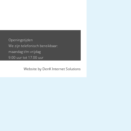
Openingstijden
We zijn telefonisch bereikbaar:
maandag t/m vrijdag
9.00 uur tot 17.00 uur
Website by DenK Internet Solutions