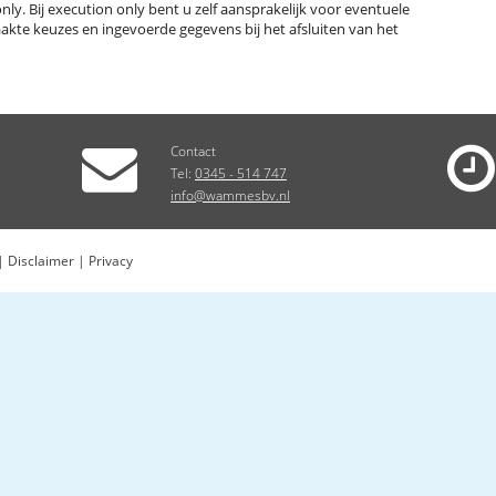
ly. Bij execution only bent u zelf aansprakelijk voor eventuele
akte keuzes en ingevoerde gegevens bij het afsluiten van het
Contact
Tel:
0345 - 514 747
info@wammesbv.nl
1|
Disclaimer
|
Privacy