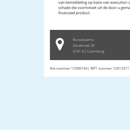
van bemiddeling op basis van execution on
schade die voortvloeit uit de door u gema
financieel product.
Bezoekadres
Zandstraat 39
4101 EC Culemborg
Kvk nummer 11006144| WFT nummer 1201331