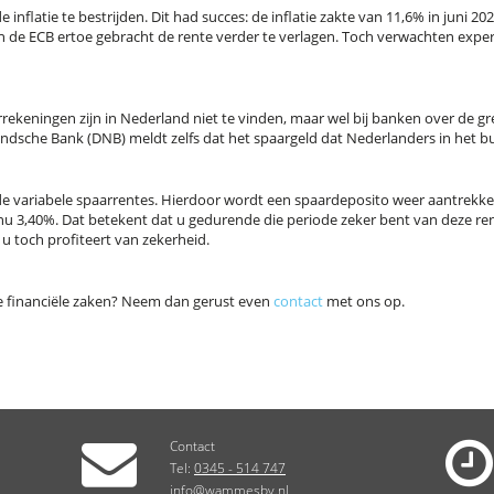
 inflatie te bestrijden. Dit had succes: de inflatie zakte van 11,6% in juni 2
 de ECB ertoe gebracht de rente verder te verlagen. Toch verwachten expert
eningen zijn in Nederland niet te vinden, maar wel bij banken over de gren
andsche Bank (DNB) meldt zelfs dat het spaargeld dat Nederlanders in het 
e variabele spaarrentes. Hierdoor wordt een spaardeposito weer aantrekkel
 nu 3,40%. Dat betekent dat u gedurende die periode zeker bent van deze ren
 u toch profiteert van zekerheid.
ere financiële zaken? Neem dan gerust even
contact
met ons op.
Contact
Tel:
0345 - 514 747
info@wammesbv.nl