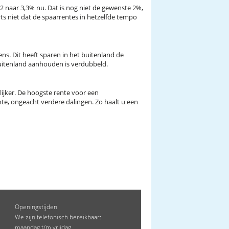
022 naar 3,3% nu. Dat is nog niet de gewenste 2%,
s niet dat de spaarrentes in hetzelfde tempo
s. Dit heeft sparen in het buitenland de
buitenland aanhouden is verdubbeld.
ijker. De hoogste rente voor een
te, ongeacht verdere dalingen. Zo haalt u een
Openingstijden
We zijn telefonisch bereikbaar:
maandag t/m vrijdag