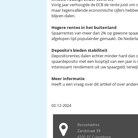
Vorig jaar verhoogde de ECB de rente juist om de
maar tegenvallende economische cijfers hebben
blijven dalen.
Hogere rentes in het buitenland
Spaarrentes van meer dan 2% op gewone spaarrek
afgelopen tijd populairder gemaakt. De Nederl
Deposito’s bieden stabiliteit
Depositorentes dalen echter minder hard dan d
spaardeposito met een looptijd van een jaar is
interessant rendement uit uw spaargeld, terwijl
Meer informatie
Heeft u een vraag over dit artikel of over and
02-12-2024
Bezoekadres
Zandstraat 39
4101 EC Culemborg