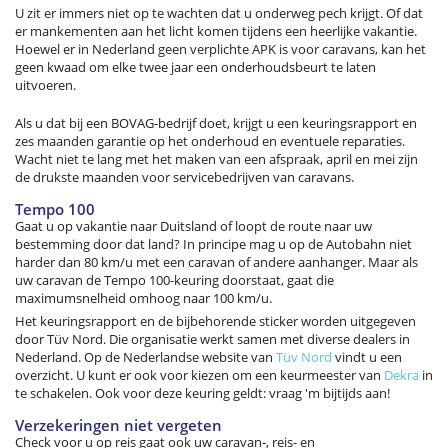
U zit er immers niet op te wachten dat u onderweg pech krijgt. Of dat
er mankementen aan het licht komen tijdens een heerlijke vakantie.
Hoewel er in Nederland geen verplichte APK is voor caravans, kan het
geen kwaad om elke twee jaar een onderhoudsbeurt te laten
uitvoeren.
Als u dat bij een BOVAG-bedrijf doet, krijgt u een keuringsrapport en
zes maanden garantie op het onderhoud en eventuele reparaties.
Wacht niet te lang met het maken van een afspraak, april en mei zijn
de drukste maanden voor servicebedrijven van caravans.
Tempo 100
Gaat u op vakantie naar Duitsland of loopt de route naar uw
bestemming door dat land? In principe mag u op de Autobahn niet
harder dan 80 km/u met een caravan of andere aanhanger. Maar als
uw caravan de Tempo 100-keuring doorstaat, gaat die
maximumsnelheid omhoog naar 100 km/u.
Het keuringsrapport en de bijbehorende sticker worden uitgegeven
door Tüv Nord. Die organisatie werkt samen met diverse dealers in
Nederland. Op de Nederlandse website van
Tüv Nord
vindt u een
overzicht. U kunt er ook voor kiezen om een keurmeester van
Dekra
in
te schakelen. Ook voor deze keuring geldt: vraag 'm bijtijds aan!
Verzekeringen niet vergeten
Check voor u op reis gaat ook uw caravan-, reis- en