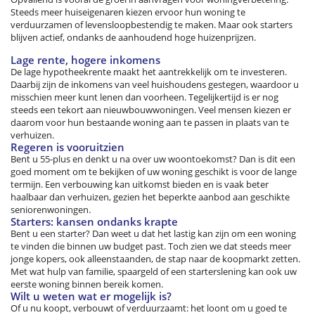
Steeds meer huiseigenaren kiezen ervoor hun woning te
verduurzamen of levensloopbestendig te maken. Maar ook starters
blijven actief, ondanks de aanhoudend hoge huizenprijzen.
Lage rente, hogere inkomens
De lage hypotheekrente maakt het aantrekkelijk om te investeren.
Daarbij zijn de inkomens van veel huishoudens gestegen, waardoor u
misschien meer kunt lenen dan voorheen. Tegelijkertijd is er nog
steeds een tekort aan nieuwbouwwoningen. Veel mensen kiezen er
daarom voor hun bestaande woning aan te passen in plaats van te
verhuizen.
Regeren is vooruitzien
Bent u 55-plus en denkt u na over uw woontoekomst? Dan is dit een
goed moment om te bekijken of uw woning geschikt is voor de lange
termijn. Een verbouwing kan uitkomst bieden en is vaak beter
haalbaar dan verhuizen, gezien het beperkte aanbod aan geschikte
seniorenwoningen.
Starters: kansen ondanks krapte
Bent u een starter? Dan weet u dat het lastig kan zijn om een woning
te vinden die binnen uw budget past. Toch zien we dat steeds meer
jonge kopers, ook alleenstaanden, de stap naar de koopmarkt zetten.
Met wat hulp van familie, spaargeld of een starterslening kan ook uw
eerste woning binnen bereik komen.
Wilt u weten wat er mogelijk is?
Of u nu koopt, verbouwt of verduurzaamt: het loont om u goed te