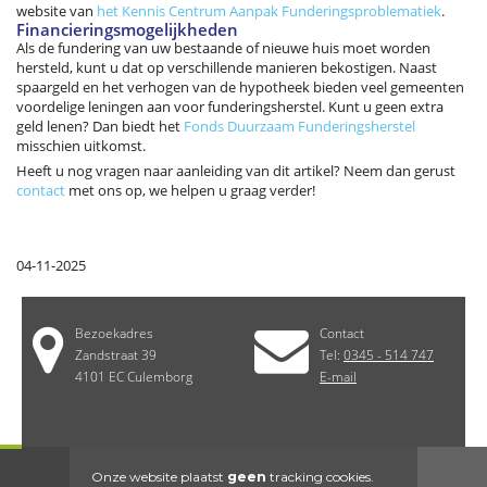
website van
het Kennis Centrum Aanpak Funderingsproblematiek
.
Financieringsmogelijkheden
Als de fundering van uw bestaande of nieuwe huis moet worden
hersteld, kunt u dat op verschillende manieren bekostigen. Naast
spaargeld en het verhogen van de hypotheek bieden veel gemeenten
voordelige leningen aan voor funderingsherstel. Kunt u geen extra
geld lenen? Dan biedt het
Fonds Duurzaam Funderingsherstel
misschien uitkomst.
Heeft u nog vragen naar aanleiding van dit artikel? Neem dan gerust
contact
met ons op, we helpen u graag verder!
04-11-2025
Bezoekadres
Contact
Zandstraat 39
Tel:
0345 - 514 747
4101 EC Culemborg
E-mail
Onze website plaatst
geen
tracking cookies.
Kvk nummer 11006144| WFT nummer 12013311|
Disclaimer
|
Privacy