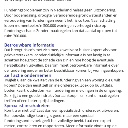
Funderingsproblemen zijn in Nederland helaas geen uitzondering.
Door bodemdaling, droogte, veranderende grondwaterstanden en
veroudering van funderingen neemt het risico toe. Naar schatting
lopen momenteel zo’n 500.000 woningen verhoogd risico op
funderingsschade. Zonder maatregelen kan dat aantal oplopen tot
ruim 700.000.
Betrouwbare informatie
Dat brengt risico’s met zich mee, zowel voor huizenkopers als voor
geldverstrekkers. Zonder duidelijke informatie is het lastig in te
schatten hoe groot de schade kan zijn en hoe hoog de eventuele
herstelkosten uitvallen. Daarom moet betrouwbare informatie over
de fundering eerder en beter beschikbaar komen bij woningaankopen.
Zelf actie ondernemen
Twijfelt u aan de kwaliteit van de fundering van een woning die u wilt
kopen? Doe dan eerst zelf online onderzoek. Zoek op buurtdata,
bodemkaart, ouderdom van fundering en meldingen in de omgeving.
Zo krijgt u een goede indruk vóór aankoop – en kunt u maatregelen
treffen of een betere prijs bedingen.
Specialist inschakelen
Komt u er niet uit? Laat dan een specialistisch onderzoek uitvoeren.
Een bouwkundige keuring is goed, maar een speciaal
funderingsonderzoek geeft het volledige beeld. Laat een expert
meten, controleren en rapporteren. Meer informatie vindt u op de