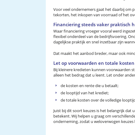
Voor veel ondernemers gaat het daarbij om pr
tekorten, het inkopen van voorraad of het o
Financiering steeds vaker praktisch 
Waar financiering vroeger vooral werd ingezet
flexibel onderdeel van de bedrijfsvoering. O
dagelijkse praktijk en snel inzetbaar zijn wann
Dat maakt het aanbod breder, maar ook minde
Let op voorwaarden en totale kosten
Bij kleinere kredieten kunnen voorwaarden ste
alleen het bedrag dat u leent. Let onder ande
de kosten en rente die u betaalt;
de looptijd van het krediet;
de totale kosten over de volledige looptij
Juist bij dit soort keuzes is het belangrijk dat
betekent. Wij helpen u graag om verschillende
onderneming, zodat u weloverwogen keuzes ku