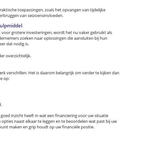
aktische toepassingen, zoals het opvangen van tijdelijke
verbruggen van seizoensinvloeden.
hulpmiddel
 voor grotere investeringen, wordt het nu vaker gebruikt als
ndernemers zoeken naar oplossingen die aansluiten bij hun
eer dat nodig is.
r overzichtelijk.
rk verschillen. Het is daarom belangrijk om verder te kijken dan
re op:
d.
 u goed inzicht heeft in wat een financiering voor uw situatie
 opties naast elkaar te leggen en te beoordelen wat past bij uw
nt maken en grip houdt op uw financiële positie.