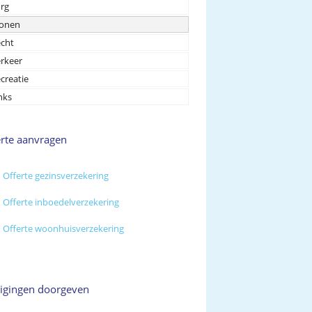
rg
onen
cht
rkeer
creatie
nks
erte aanvragen
Offerte gezinsverzekering
Offerte inboedelverzekering
Offerte woonhuisverzekering
zigingen doorgeven