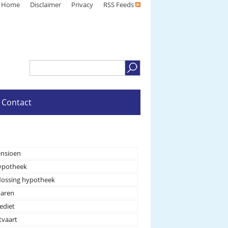
Home
Disclaimer
Privacy
RSS Feeds
Contact
nsioen
ypotheek
lossing hypotheek
paren
ediet
tvaart