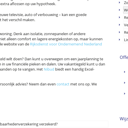
Zo
 extra aflossen op uw hypotheek.
W
euwe televisie, auto of verbouwing – kan een goede
Re
 het verschil maken.
Ve
Re
 woning. Denk aan isolatie, zonnepanelen of andere
niet alleen comfort en lagere energiekosten op, maar kunnen
Li
de website van de
Rijksdienst voor Ondernemend Nederland
Off
eld wilt doen? Dan kunt u overwegen om een jaarplanning te
en in uw financiële pieken en dalen. Uw vakantiegeld kunt u dan
maanden op te vangen. Het
Nibud
biedt een handig Excel-
 persoonlijk advies? Neem dan even
contact
met ons op. We
Wij
stbaarhedenverzekering verzekerd?