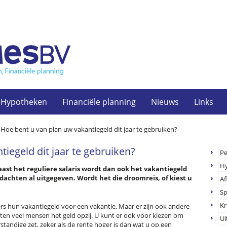
Hypotheken
Financiële planning
Nieuws
Links
>
Hoe bent u van plan uw vakantiegeld dit jaar te gebruiken?
iegeld dit jaar te gebruiken?
Pe
H
aast het reguliere salaris wordt dan ook het vakantiegeld
dachten al uitgegeven. Wordt het die droomreis, of kiest u
Af
S
Kr
s hun vakantiegeld voor een vakantie. Maar er zijn ook andere
tten veel mensen het geld opzij. U kunt er ook voor kiezen om
Ui
rstandige zet, zeker als de rente hoger is dan wat u op een