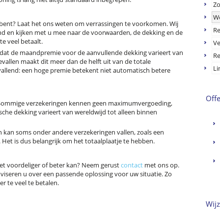
Zo
W
 bent? Laat het ons weten om verrassingen te voorkomen. Wij
Re
end en kijken met u mee naar de voorwaarden, de dekking en de
te veel betaalt.
Ve
 dat de maandpremie voor de aanvullende dekking varieert van
Re
evallen maakt dit meer dan de helft uit van de totale
Li
allend: een hoge premie betekent niet automatisch betere
Off
en. Sommige verzekeringen kennen geen maximumvergoeding,
ische dekking varieert van wereldwijd tot alleen binnen
n kan soms onder andere verzekeringen vallen, zoals een
 Het is dus belangrijk om het totaalplaatje te hebben.
 het voordeliger of beter kan? Neem gerust
contact
met ons op.
dviseren u over een passende oplossing voor uw situatie. Zo
r te veel te betalen.
Wij