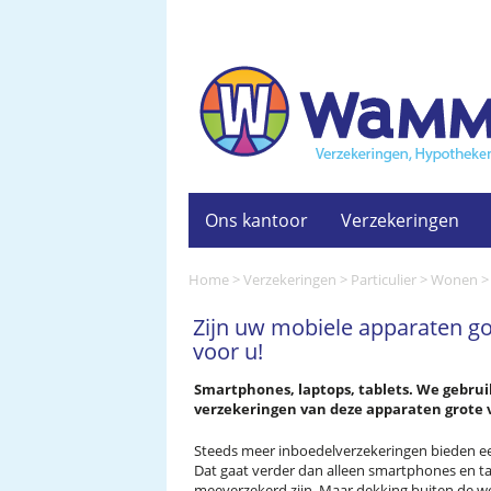
Ons kantoor
Verzekeringen
Home
>
Verzekeringen
>
Particulier
>
Wonen
Zijn uw mobiele apparaten go
voor u!
Smartphones, laptops, tablets. We gebruik
verzekeringen van deze apparaten grote ve
Steeds meer inboedelverzekeringen bieden ee
Dat gaat verder dan alleen smartphones en t
meeverzekerd zijn. Maar dekking buiten de won