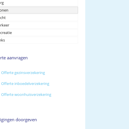
rg
onen
cht
rkeer
creatie
nks
erte aanvragen
Offerte gezinsverzekering
Offerte inboedelverzekering
Offerte woonhuisverzekering
zigingen doorgeven