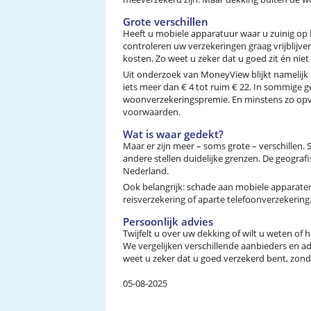
Grote verschillen
Heeft u mobiele apparatuur waar u zuinig op
controleren uw verzekeringen graag vrijblijv
kosten. Zo weet u zeker dat u goed zit én niet 
Uit onderzoek van MoneyView blijkt namelijk
iets meer dan € 4 tot ruim € 22. In sommige g
woonverzekeringspremie. En minstens zo opv
voorwaarden.
Wat is waar gedekt?
Maar er zijn meer – soms grote – verschill
andere stellen duidelijke grenzen. De geograf
Nederland.
Ook belangrijk: schade aan mobiele apparate
reisverzekering of aparte telefoonverzekering.
Persoonlijk advies
Twijfelt u over uw dekking of wilt u weten of
We vergelijken verschillende aanbieders en a
weet u zeker dat u goed verzekerd bent, zonde
05-08-2025