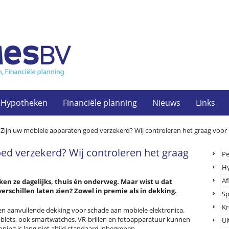
Hypotheken
Financiële planning
Nieuws
Links
>
Zijn uw mobiele apparaten goed verzekerd? Wij controleren het graag voor 
ed verzekerd? Wij controleren het graag
Pe
H
Af
en ze dagelijks, thuis én onderweg. Maar wist u dat
rschillen laten zien? Zowel in premie als in dekking.
S
Kr
n aanvullende dekking voor schade aan mobiele elektronica.
ablets, ook smartwatches, VR-brillen en fotoapparatuur kunnen
Ui
ing is lang niet altijd standaard inbegrepen.