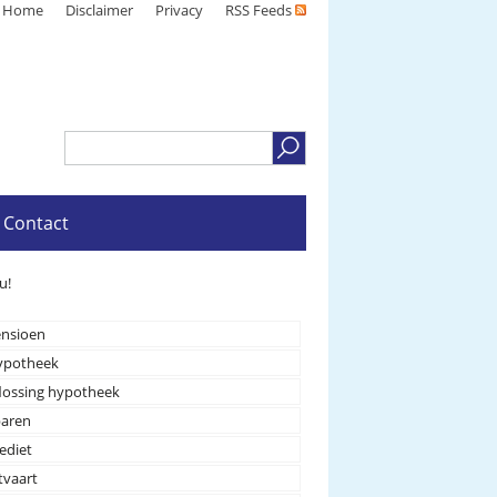
Home
Disclaimer
Privacy
RSS Feeds
Contact
u!
nsioen
ypotheek
lossing hypotheek
paren
ediet
tvaart