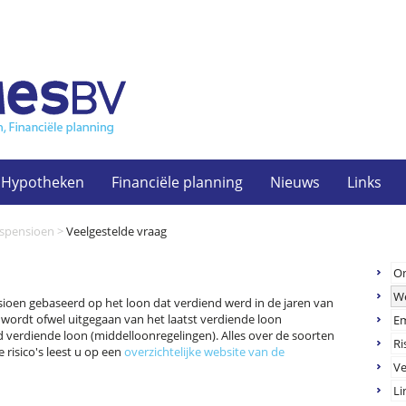
Hypotheken
Financiële planning
Nieuws
Links
spensioen
>
Veelgestelde vraag
O
W
sioen gebaseerd op het loon dat verdiend werd in de jaren van
wordt ofwel uitgegaan van het laatst verdiende loon
Em
d verdiende loon (middelloonregelingen). Alles over de soorten
Ri
isico's leest u op een
overzichtelijke website van de
Ve
Li