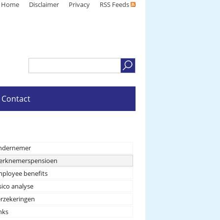
Home
Disclaimer
Privacy
RSS Feeds
Contact
ndernemer
erknemerspensioen
ployee benefits
sico analyse
rzekeringen
nks