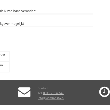
s ik van baan verander?
rkgever mogelijk?
rder
un
Contact
Tel:
0345 - 514 747
info@wammesbv.nl