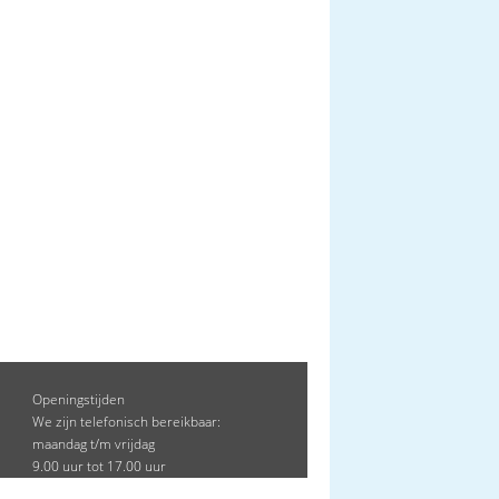
Openingstijden
We zijn telefonisch bereikbaar:
maandag t/m vrijdag
9.00 uur tot 17.00 uur