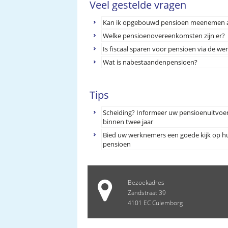
Veel gestelde vragen
Kan ik opgebouwd pensioen meenemen al
Welke pensioenovereenkomsten zijn er?
Is fiscaal sparen voor pensioen via de we
Wat is nabestaandenpensioen?
Tips
Scheiding? Informeer uw pensioenuitvoe
binnen twee jaar
Bied uw werknemers een goede kijk op h
pensioen
Bezoekadres
Zandstraat 39
4101 EC Culemborg