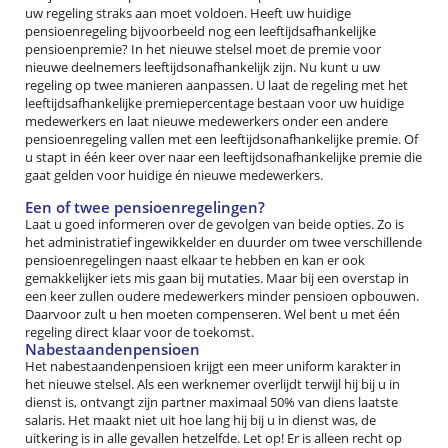
uw regeling straks aan moet voldoen. Heeft uw huidige
pensioenregeling bijvoorbeeld nog een leeftijdsafhankelijke
pensioenpremie? In het nieuwe stelsel moet de premie voor
nieuwe deelnemers leeftijdsonafhankelijk zijn. Nu kunt u uw
regeling op twee manieren aanpassen. U laat de regeling met het
leeftijdsafhankelijke premiepercentage bestaan voor uw huidige
medewerkers en laat nieuwe medewerkers onder een andere
pensioenregeling vallen met een leeftijdsonafhankelijke premie. Of
u stapt in één keer over naar een leeftijdsonafhankelijke premie die
gaat gelden voor huidige én nieuwe medewerkers.
Een of twee pensioenregelingen?
Laat u goed informeren over de gevolgen van beide opties. Zo is
het administratief ingewikkelder en duurder om twee verschillende
pensioenregelingen naast elkaar te hebben en kan er ook
gemakkelijker iets mis gaan bij mutaties. Maar bij een overstap in
een keer zullen oudere medewerkers minder pensioen opbouwen.
Daarvoor zult u hen moeten compenseren. Wel bent u met één
regeling direct klaar voor de toekomst.
Nabestaandenpensioen
Het nabestaandenpensioen krijgt een meer uniform karakter in
het nieuwe stelsel. Als een werknemer overlijdt terwijl hij bij u in
dienst is, ontvangt zijn partner maximaal 50% van diens laatste
salaris. Het maakt niet uit hoe lang hij bij u in dienst was, de
uitkering is in alle gevallen hetzelfde. Let op! Er is alleen recht op