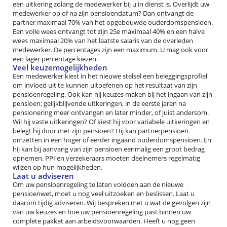
een uitkering zolang de medewerker bij u in dienst is. Overlijdt uw
medewerker op of na zijn pensioendatum? Dan ontvangt de
partner maximaal 70% van het opgebouwde ouderdomspensioen.
Een volle wees ontvangt tot zijn 25e maximaal 40% en een halve
wees maximaal 20% van het laatste salaris van de overleden
medewerker. De percentages zijn een maximum. U mag ook voor
een lager percentage kiezen.
Veel keuzemogelijkheden
Een medewerker kiest in het nieuwe stelsel een beleggingsprofiel
om invloed uit te kunnen uitoefenen op het resultaat van zijn
pensioenregeling. Ook kan hij keuzes maken bij het ingaan van zijn
pensioen: gelijkblijvende uitkeringen, in de eerste jaren na
pensionering meer ontvangen en later minder, of juist andersom.
Wil hij vaste uitkeringen? Of kiest hij voor variabele uitkeringen en
belegt hij door met zijn pensioen? Hij kan partnerpensioen
omzetten in een hoger of eerder ingaand ouderdomspensioen. En
hij kan bij aanvang van zijn pensioen eenmalig een groot bedrag
opnemen. PPI en verzekeraars moeten deelnemers regelmatig
wijzen op hun mogelijkheden.
Laat u adviseren
Om uw pensioenregeling te laten voldoen aan de nieuwe
pensioenwet, moet u nog veel uitzoeken en beslissen. Laat u
daarom tijdig adviseren. Wij bespreken met u wat de gevolgen zijn
van uw keuzes en hoe uw pensioenregeling past binnen uw
complete pakket aan arbeidsvoorwaarden. Heeft u nog geen